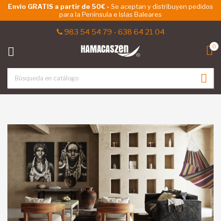
Envío GRATIS a partir de 50€ -
Se aceptan y distribuyen pedidos
para la Península e Islas Baleares
ck
983 54 54 79
-
638 64 21 04
0
