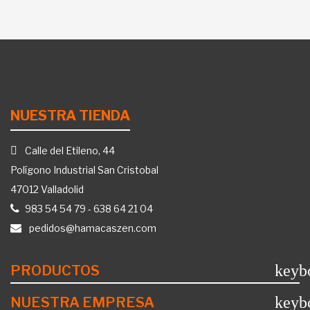
NUESTRA TIENDA
Calle del Etileno, 44
Polígono Industrial San Cristobal
47012 Valladolid
983 54 54 79
-
638 64 21 04
pedidos@hamacaszen.com
keyb
PRODUCTOS
keyb
NUESTRA EMPRESA