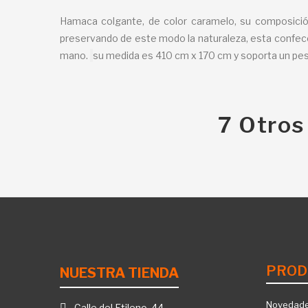
Hamaca colgante, de color caramelo, su composición
preservando de este modo la naturaleza, esta confe
mano.
su medida es 410 cm x 170 cm y soporta un pe
7 Otros
PROD
NUESTRA TIENDA
Novedad
Calle del Etileno, 44