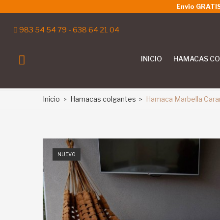
Envío GRATIS 
983 54 54 79
-
638 64 21 04
INICIO
HAMACAS CO
Inicio
Hamacas colgantes
Hamaca Marbella Car
NUEVO