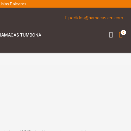
 Islas Baleares
pedidos@hamacaszen.com
0
HAMACAS TUMBONA