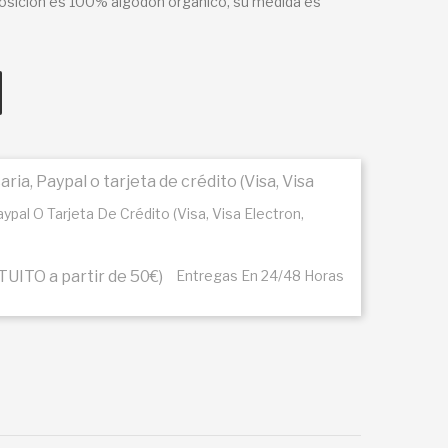
osición es 100% algodón organico, su medida es
pal O Tarjeta De Crédito (Visa, Visa Electron,
Entregas En 24/48 Horas