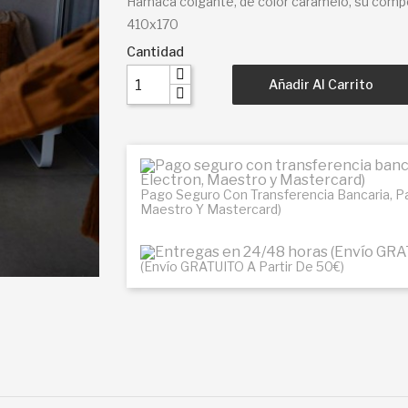
Hamaca colgante, de color caramelo, su comp
410x170
Cantidad
Añadir Al Carrito
Pago Seguro Con Transferencia Bancaria, Pay
Maestro Y Mastercard)
(Envío GRATUITO A Partir De 50€)