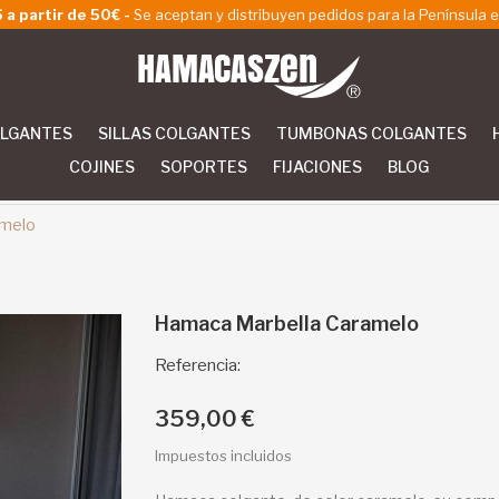
a partir de 50€ -
Se aceptan y distribuyen pedidos para la Península e
LGANTES
SILLAS COLGANTES
TUMBONAS COLGANTES
COJINES
SOPORTES
FIJACIONES
BLOG
amelo
Hamaca Marbella Caramelo
Referencia:
359,00 €
Impuestos incluidos