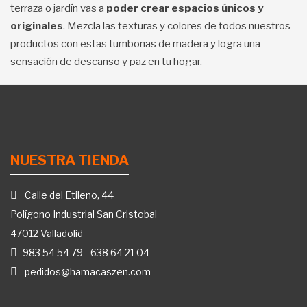
terraza o jardín vas a
poder crear espacios únicos y
originales
. Mezcla las texturas y colores de todos nuestros
productos con estas tumbonas de madera y logra una
sensación de descanso y paz en tu hogar.
NUESTRA TIENDA
Calle del Etileno, 44
Polígono Industrial San Cristobal
47012 Valladolid
983 54 54 79
-
638 64 21 04
pedidos@hamacaszen.com