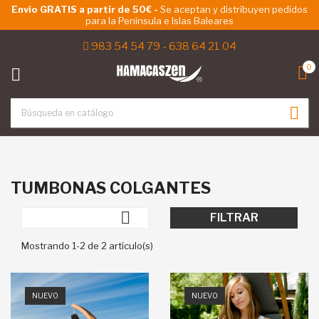
Envío GRATIS a partir de 50€ -
Se aceptan y distribuyen pedidos
para la Península e Islas Baleares
ck
983 54 54 79
-
638 64 21 04
0

TUMBONAS COLGANTES

FILTRAR
Mostrando 1-2 de 2 artículo(s)
NUEVO
NUEVO